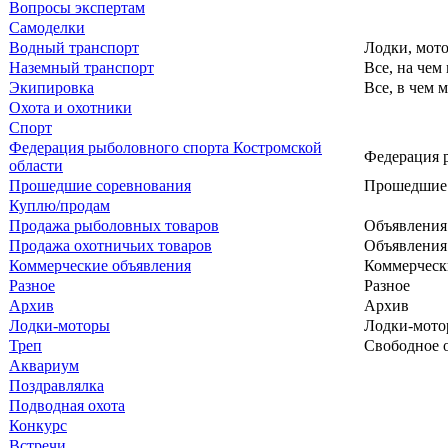
Вопросы экспертам
Самоделки
Водный транспорт
Лодки, мотор
Наземный транспорт
Все, на чем
Экипировка
Все, в чем 
Охота и охотники
Спорт
Федерация рыболовного спорта Костромской
Федерация 
области
Прошедшие соревнования
Прошедшие 
Куплю/продам
Продажа рыболовных товаров
Объявления
Продажа охотничьих товаров
Объявления
Коммерческие объявления
Коммерческ
Разное
Разное
Архив
Архив
Лодки-моторы
Лодки-мот
Треп
Свободное 
Аквариум
Поздравлялка
Подводная охота
Конкурс
Встречи