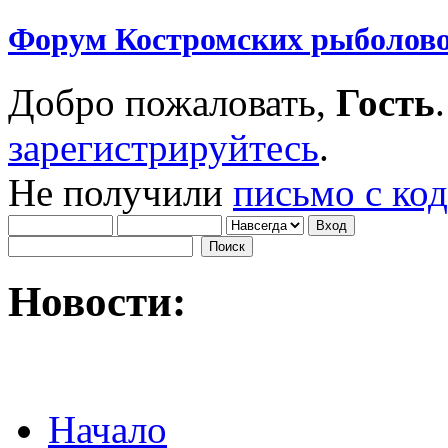
Форум Костромских рыболово
Добро пожаловать,
Гость
зарегистрируйтесь
.
Не получили
письмо с ко
Новости:
Начало