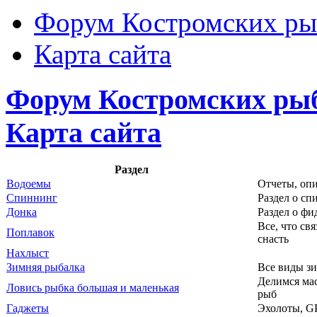
Форум Костромских ры
Карта сайта
Форум Костромских рыб
Карта сайта
Раздел
Водоемы
Отчеты, опи
Спиннинг
Раздел о сп
Донка
Раздел о фи
Все, что св
Поплавок
снасть
Нахлыст
Зимняя рыбалка
Все виды з
Делимся ма
Ловись рыбка большая и маленькая
рыб
Гаджеты
Эхолоты, G